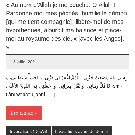
« Au nom d’Allah je me couche. Ô Allah !
Pardonne-moi mes péchés, humilie le démon
[qui me tient compagnie], libère-moi de mes
hypothèques, alourdit ma balance et place-
moi au royaume des cieux [avec les Anges].
»
18 juillet 2021
prieres
بِسْمِ اللهِ وَضَعْتُ جَنْبِي، اللَّهُمَّ اغْفِرْ لِي ذَنْبِي، وَ اخْسَأْ شَيْطَانِي، وَ
فُكَّ رِهَانِي، وَ ثَقِّلْ مِيزَانِي، وَ اجْعَلْنِي فِي النَّدِيِّ الأَعْلَى Bi-smi-
llâhi wada’tu janbî. […]
Lire la suite
Invocations (Dou'A)
Invocations avant de dormir