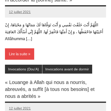
12 juillet 2021
prieres
اللَّهُمَّ أَنْتَ خَلَقْتَ نَفْسِي وَ أَنْتَ تَوَفَّاهَا لَكَ مَمَاتُهَا وَ مَحْيَاهَا، إِنْ
أَحْيَيْتَهَا فاحْفَظْهَا ، وَ إِنْ أَمَتَّهَا فَاغْفِرْ لَهَا. اللَّهُمَّ إِنَّي أَسْأَلُكَ العَافِيَةَ
Allâhumma […]
Lire la suite
Invocations (Dou'A)
Invocations avant de dormir
« Louange à Allah qui nous a nourris,
abreuvés, a suffit [à tous nos besoins] et
nous a abrités »
12 juillet 2021