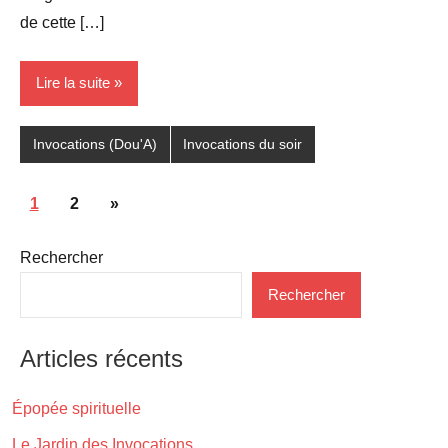
de cette […]
Lire la suite
Invocations (Dou'A)
Invocations du soir
Pagination
Articles
1
2
»
des
suivants
Rechercher
publications
Rechercher
Articles récents
Épopée spirituelle
Le Jardin des Invocations