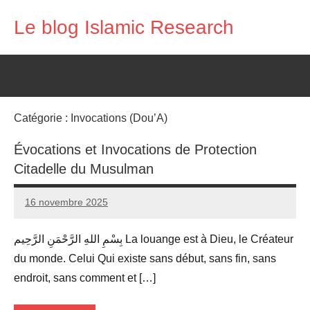
Aller
Le blog Islamic Research
au
contenu
Catégorie :
Invocations (Dou’A)
Évocations et Invocations de Protection
Citadelle du Musulman
16 novembre 2025
prieres
بِسْمِ اللهِ الرَّحْمَنِ الرَّحِيم La louange est à Dieu, le Créateur
du monde. Celui Qui existe sans début, sans fin, sans
endroit, sans comment et […]