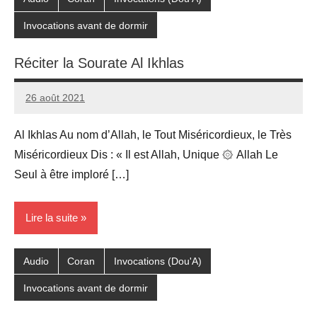
Invocations avant de dormir
Réciter la Sourate Al Ikhlas
26 août 2021
prieres
Al Ikhlas Au nom d’Allah, le Tout Miséricordieux, le Très
Miséricordieux Dis : « Il est Allah, Unique ۞ Allah Le
Seul à être imploré […]
Lire la suite
Audio
Coran
Invocations (Dou'A)
Invocations avant de dormir