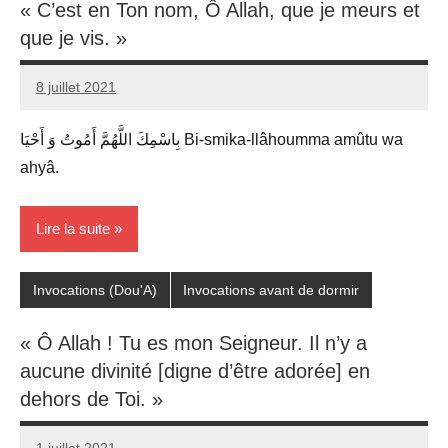
« C’est en Ton nom, Ô Allah, que je meurs et
que je vis. »
8 juillet 2021
prieres
بِاسْمِكَ اللَّهُمَّ أَمُوتُ وَ أَحْيَا Bi-smika-llâhoumma amûtu wa
ahyâ.
Lire la suite
Invocations (Dou'A)
Invocations avant de dormir
« Ô Allah ! Tu es mon Seigneur. Il n’y a
aucune divinité [digne d’être adorée] en
dehors de Toi. »
1 juillet 2021