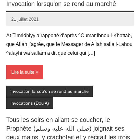
Invocation lorsqu’on se rend au marché
21 juillet 2021
prieres
At-Tirmidhiyy a rapporté d’après ^Oumar Ibnou l-Khattab,
que Allah l’agrée, que le Messager de Allah salla l-Lahou
^alayhi wa sallam a dit que celui qui […]
Lire la suite
Invocation lorsqu'on se rend au marché
Invocations (Dou'A)
Tous les soirs en allant se coucher, le
Prophète (صلى الله عليه وسلم) joignait ses
deux mains, y crachotait et y récitait les trois