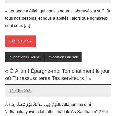
prieres
« Louange à Allah qui nous a nourris, abreuvés, a suffit [à
tous nos besoins] et nous a abrités ; alors que nombreux
sont ceux […]
Lire la suite
Invocations (Dou'A)
Invocations du soir
« Ô Allah ! Épargne-moi Ton châtiment le jour
où Tu ressusciteras Tes serviteurs ! »
12 juillet 2021
prieres
اللَّهُمَّ قِنِي عَذَابَكَ يَوْمَ تَبْعَثُ عِبَادَكَ. Allâhumma qinî
‘adhâbaka yawma tab’athu ‘ibâdak. As-Sahîhah n° 2754