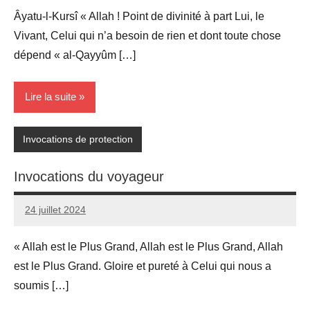
Âyatu-l-Kursî « Allah ! Point de divinité à part Lui, le
Vivant, Celui qui n’a besoin de rien et dont toute chose
dépend « al-Qayyûm […]
Lire la suite
Invocations de protection
Invocations du voyageur
24 juillet 2024
prieres
1
commentaire
« Allah est le Plus Grand, Allah est le Plus Grand, Allah
est le Plus Grand. Gloire et pureté à Celui qui nous a
soumis […]