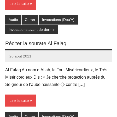
Lire la suite
Audio
Coran
Invocations (Dou'A)
Invocations avant de dormir
Réciter la sourate Al Falaq
26 août 2021
prieres
Al Falaq Au nom d’Allah, le Tout Miséricordieux, le Très
Miséricordieux Dis : « Je cherche protection auprès du
Seigneur de l’aube naissante ۞ contre […]
Lire la suite
Audio
Coran
Invocations (Dou'A)