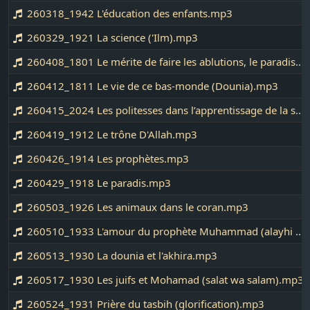
260318_1942 L'éducation des enfants.mp3
260329_1921 La science ('Ilm).mp3
260408_1801 Le mérite de faire les ablutions, le paradis.mp3
260412_1811 Le vie de ce bas-monde (Dounia).mp3
260415_2024 Les politesses dans l’apprentissage de la science Nourdine.mp3
260419_1912 Le trône D'Allah.mp3
260426_1914 Les prophètes.mp3
260429_1918 Le paradis.mp3
260503_1926 Les animaux dans le coran.mp3
260510_1933 L'amour du prophète Muhammad (alayhi salat wa salam).mp3
260513_1930 La dounia et l'akhira.mp3
260517_1930 Les juifs et Mohamad (salat wa salam).mp3
260524_1931 Prière du tasbih (glorification).mp3