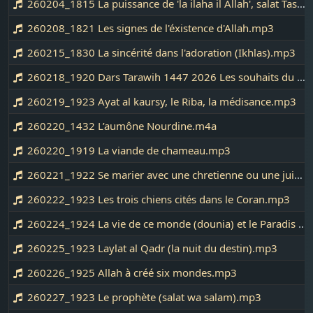
260204_1815 La puissance de 'la ilaha il Allah', salat Tasbih et les invocations du soir et du matin.MP3
260208_1821 Les signes de l'éxistence d'Allah.mp3
260215_1830 La sincérité dans l'adoration (Ikhlas).mp3
260218_1920 Dars Tarawih 1447 2026 Les souhaits du prophète Muhammad salat wa salam Nuit 2.mp3
260219_1923 Ayat al kaursy, le Riba, la médisance.mp3
260220_1432 L’aumône Nourdine.m4a
260220_1919 La viande de chameau.mp3
260221_1922 Se marier avec une chretienne ou une juive, prendre soin des femmes.mp3
260222_1923 Les trois chiens cités dans le Coran.mp3
260224_1924 La vie de ce monde (dounia) et le Paradis (Janna).mp3
260225_1923 Laylat al Qadr (la nuit du destin).mp3
260226_1925 Allah à créé six mondes.mp3
260227_1923 Le prophète (salat wa salam).mp3