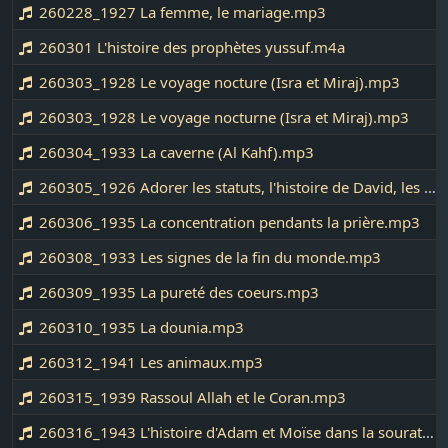
260228_1927 La femme, le mariage.mp3
260301 L'histoire des prophètes yussuf.m4a
260303_1928 Le voyage nocture (Isra et Miraj).mp3
260303_1928 Le voyage nocturne (Isra et Miraj).mp3
260304_1933 La caverne (Al Kahf).mp3
260305_1926 Adorer les statuts, l'histoire de David, les mécréants dans l'enfer.mp3
260306_1935 La concentration pendants la prière.mp3
260308_1933 Les signes de la fin du monde.mp3
260309_1935 La pureté des coeurs.mp3
260310_1935 La dounia.mp3
260312_1941 Les animaux.mp3
260315_1939 Rassoul Allah et le Coran.mp3
260316_1943 L'histoire d'Adam et Moïse dans la sourate Al Kahf.mp3